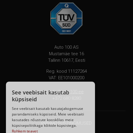
Porsche sportautode
tegelikku potentsiaali
turvalises ja
professionaalses
keskkonnas. Kohtumiseni
@porschering'il!
Auto 100 AS
Mustamäe tee 16
Tallinn 10617, Eesti
Reg. kood 11127264
VAT: EE101000200
See veebisait kasutab
info@auto100.ee
küpsiseid
+372 680 8280
See veebisait kasutab kasutajakogemuse
parandamiseks küpsiseid. Meie veebisaiti
kasutades nõustute kooskõlas meie
PRIVAATSUSTINGIMUSED
küpsisepoliitikaga kõikide küpsistega.
Rohkem teavet