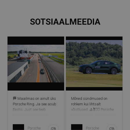
SOTSIAALMEEDIA
🏁 Maailmas on ainult üks
Mõned sündmused on
Porsche Ring. Ja see asub
rohkem kui lihtsalt
Eestis. Just see teeb
võistlused. ⛳️🏌️🏌️‍♀️ Porsche
Porsche Ringi tõeliselt
Eesti Golf Cup 2026 oli päev,
eriliseks. Tegemist on
kus kohtusid sport, kirg ja
maailma ainsa ringrajaga,
inimesed, keda ühendab
Porsche
Porsche