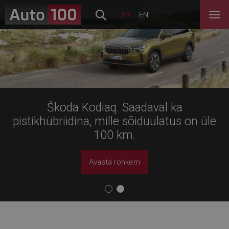
ET
EN
Škoda Kodiaq. Saadaval ka
Jää endaks. Uus Macan.
pistikhübriidina, mille sõiduulatus on üle
100 km.
Lähemalt
Avasta rohkem