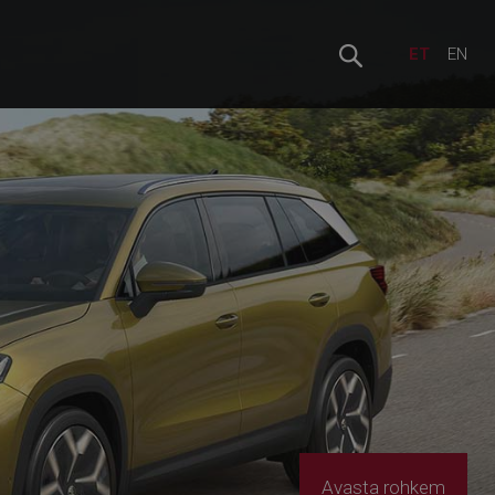
ET
EN
Avasta rohkem