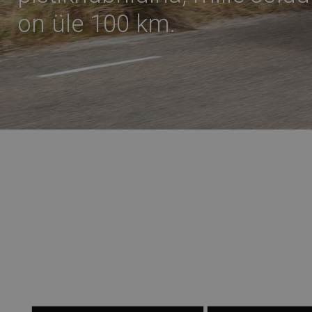
Jää endaks. Uus Macan.
on üle 100 km.