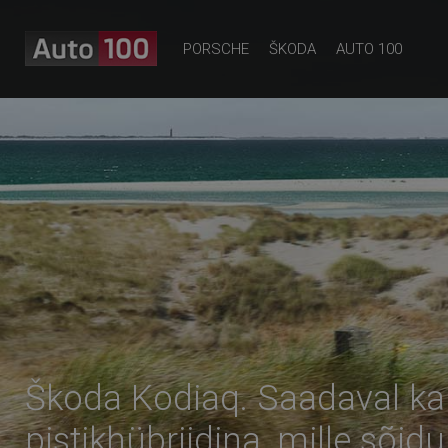
PORSCHE
ŠKODA
AUTO 100
Škoda Kodiaq. Saadaval ka
pistikhübriidina, mille sõid