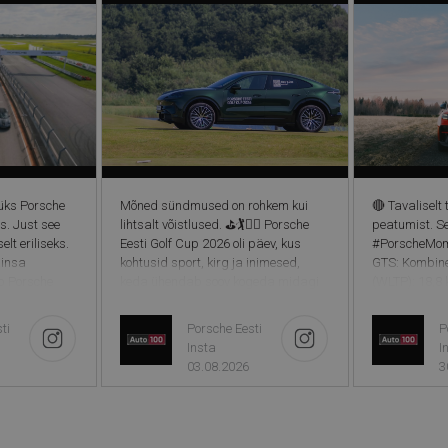
üks Porsche
Mõned sündmused on rohkem kui
🔴 Tavalisel
s. Just see
lihtsalt võistlused. ⛳️🏌️🏌️‍♀️ Porsche
peatumist. S
elt eriliseks.
Eesti Golf Cup 2026 oli päev, kus
#PorscheMom
ainsa
kohtusid sport, kirg ja inimesed,
GTS: Kombinee
b Porsche
keda ühendab soov kogeda midagi
(WLTP): 18,8
 teatada, et
erilist. Palju õnne kõikidele võitjatele!
heitkogused 
ngut, mille
Eriti kategooriate üldvõitjatele, keda
g/km
ti
Porsche Eesti
P
rus asuv
ootab ees võimalus esindada Eestit
Insta
I
aade üks
Porsche Central & Eastern Europe
03.08.2026
3
jakomplekse
Golf Cupil. Soovime edu ja hoiame
ärgmised viis
pöialt! Suur tänu kõigile osalejatele,
orsche DNA
meie partneritele ning Saaremaa
orsche Ring
Golf & Country Clubi meeskonnale